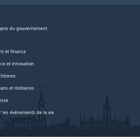
opos du gouvernement
nt et finance
nce et innovation
chtones
ans et militaires
esse
r les événements de la vie