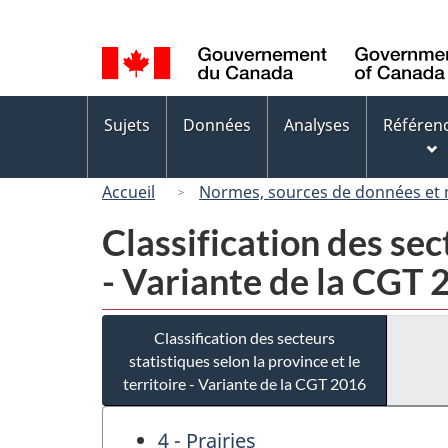
Sélection
de
la
langue
Menus
Sujets
Données
Analyses
Référen
des
sujets
Accueil
Normes, sources de données et
Classification des sect
- Variante de la CGT
Classification des secteurs
statistiques selon la province et le
territoire - Variante de la CGT 2016
4 - Prairies