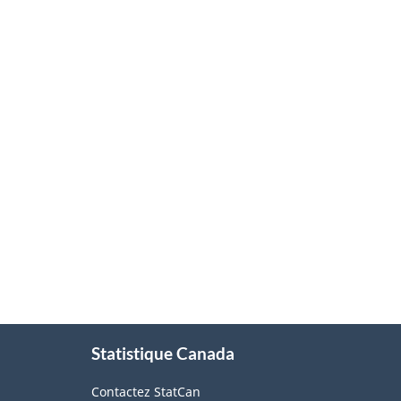
À
Statistique Canada
propos
de
Contactez StatCan
ce