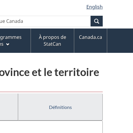
English
Recherche
rogrammes
À propos de
Canada.ca
es
StatCan
ovince et le territoire
Définitions