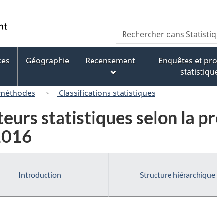
Passer
Passer
Passer
Passer
au
au
à
à
/
Recherche
Rechercher
Gestionnaire
contenu
« À
la
Government
dans
des
principal
propos
version
of
Statistique
Invitations
de
HTML
ces
Géographie
Recensement
Enquêtes et p
Canada
Canada
ce
simplifiée
statistiqu
site »
 méthodes
Classifications statistiques
eurs statistiques selon la pr
 2016
Introduction
Structure hiérarchique