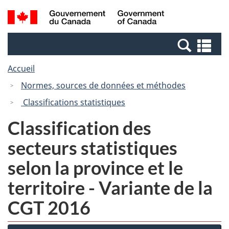
Passer
Passer
Recherche
/
au
à
et
Government
contenu
la
menus
of
Re
principal
version
Canada
et
HTML
Accueil
me
simplifiée
Normes, sources de données et méthodes
Classifications statistiques
Classification des
secteurs statistiques
selon la province et le
territoire - Variante de la
CGT 2016