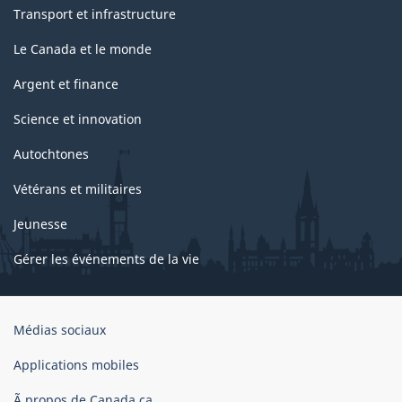
Transport et infrastructure
Le Canada et le monde
Argent et finance
Science et innovation
Autochtones
Vétérans et militaires
Jeunesse
Gérer les événements de la vie
Organisation
Médias sociaux
du
gouvernement
Applications mobiles
du
Ã propos de Canada.ca