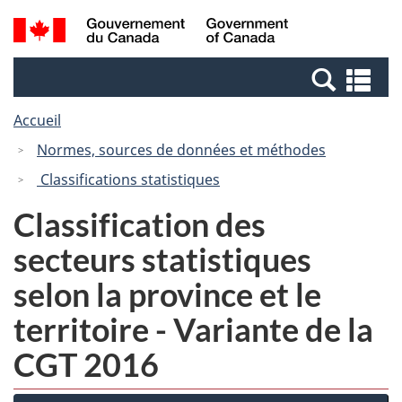
Passer
Passer
Recherche
/
au
à
et
Government
contenu
la
menus
of
Re
principal
version
Canada
et
HTML
Accueil
me
simplifiée
Normes, sources de données et méthodes
Classifications statistiques
Classification des
secteurs statistiques
selon la province et le
territoire - Variante de la
CGT 2016