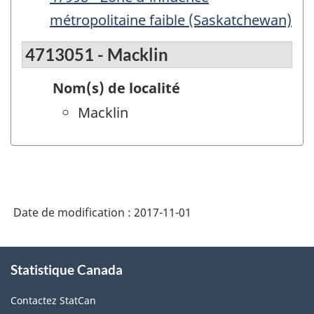
métropolitaine faible (Saskatchewan)
4713051 - Macklin
Nom(s) de localité
Macklin
Date de modification :
2017-11-01
À
Statistique Canada
propos
de
Contactez StatCan
ce