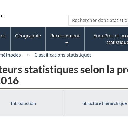
Passer
Passer
Passer
au
à
à
/
Recherche
Rechercher
contenu
« À
la
Government
dans
principal
propos
version
of
Statistique
de
HTML
ces
Géographie
Recensement
Enquêtes et p
Canada
Canada
ce
simplifiée
statistiqu
site »
 méthodes
Classifications statistiques
eurs statistiques selon la pr
 2016
Introduction
Structure hiérarchique