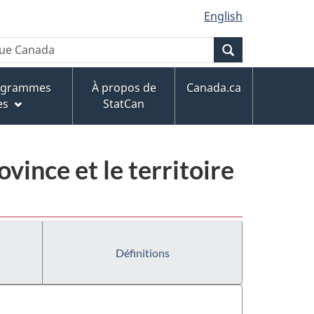
English
Recherche
rogrammes
À propos de
Canada.ca
es
StatCan
ovince et le territoire
Définitions