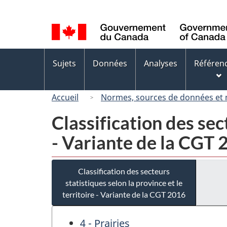
Sélection
de
la
langue
Menus
Sujets
Données
Analyses
Référen
des
sujets
Accueil
Normes, sources de données et
Classification des sect
- Variante de la CGT
Classification des secteurs
statistiques selon la province et le
territoire - Variante de la CGT 2016
4 - Prairies