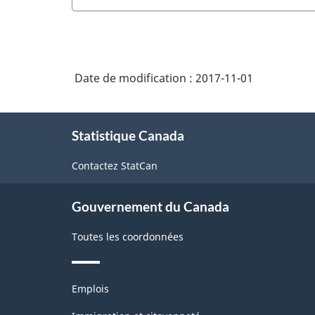
Date de modification :
2017-11-01
À
Statistique Canada
propos
de
Contactez StatCan
ce
site
Gouvernement du Canada
Toutes les coordonnées
Thèmes
Emplois
et
sujets