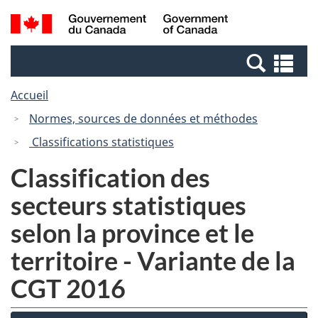
Passer
Passer
Recherche
/
au
à
et
Government
contenu
la
menus
of
Re
principal
version
Canada
et
HTML
Accueil
me
simplifiée
Normes, sources de données et méthodes
Classifications statistiques
Classification des
secteurs statistiques
selon la province et le
territoire - Variante de la
CGT 2016