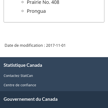
Prairie No. 408
Prongua
Date de modification :
2017-11-01
À
Statistique Canada
propos
de
Contactez StatCan
ce
site
Centre de confiance
Gouvernement du Canada