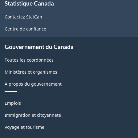
Statistique Canada
propos
de
Contactez StatCan
ce
site
Centre de confiance
Gouvernement du Canada
Toutes les coordonnées
Ministères et organismes
À propos du gouvernement
Thèmes
Emplois
et
sujets
Immigration et citoyenneté
Voyage et tourisme