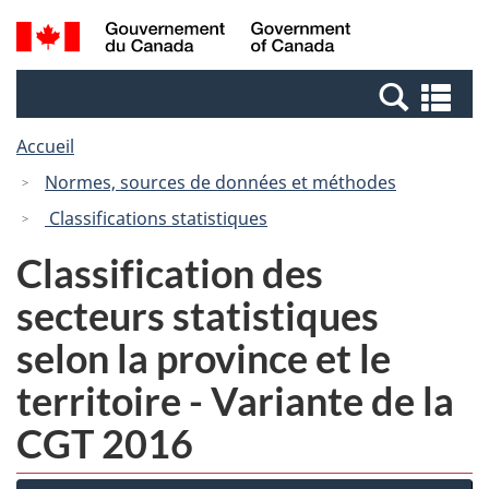
Passer
Passer
Recherche
/
au
à
et
Government
contenu
la
menus
of
Re
principal
version
Canada
et
HTML
Accueil
me
simplifiée
Normes, sources de données et méthodes
Classifications statistiques
Classification des
secteurs statistiques
selon la province et le
territoire - Variante de la
CGT 2016