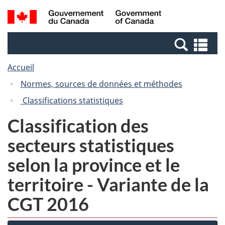
Passer
Passer
Recherche
/
au
à
et
Government
contenu
la
menus
of
Re
principal
version
Canada
et
HTML
Accueil
me
simplifiée
Normes, sources de données et méthodes
Classifications statistiques
Classification des
secteurs statistiques
selon la province et le
territoire - Variante de la
CGT 2016