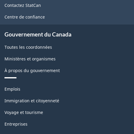
de
Contactez StatCan
ce
site
Centre de confiance
Gouvernement du Canada
Toutes les coordonnées
Ministères et organismes
À propos du gouvernement
Thèmes
Emplois
et
sujets
Immigration et citoyenneté
Voyage et tourisme
Entreprises