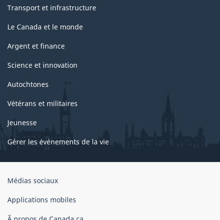
Transport et infrastructure
Le Canada et le monde
Argent et finance
Science et innovation
Autochtones
Vétérans et militaires
Jeunesse
Gérer les événements de la vie
Organisation
Médias sociaux
du
gouvernement
Applications mobiles
du
Ã propos de Canada.ca