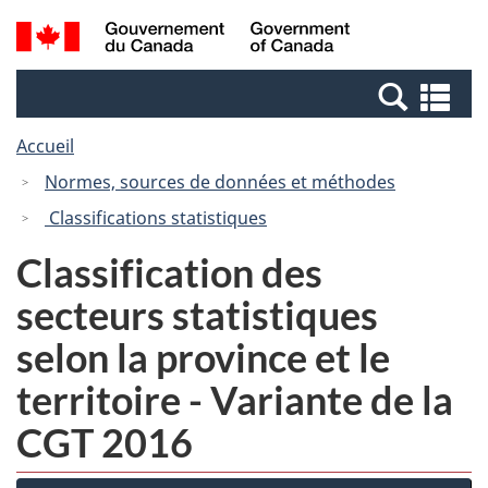
Passer
Passer
Recherche
/
au
à
et
Government
contenu
la
menus
of
Re
principal
version
Canada
et
HTML
Accueil
me
simplifiée
Normes, sources de données et méthodes
Classifications statistiques
Classification des
secteurs statistiques
selon la province et le
territoire - Variante de la
CGT 2016