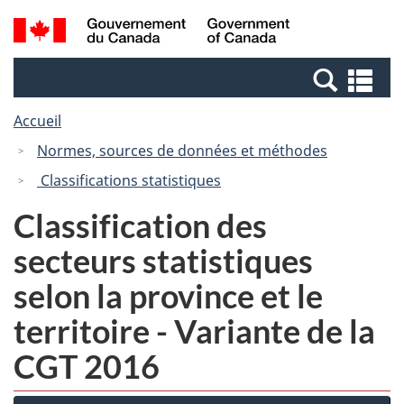
Passer
Passer
Recherche
/
au
à
et
Government
contenu
la
menus
of
Re
principal
version
Canada
et
HTML
Accueil
me
simplifiée
Normes, sources de données et méthodes
Classifications statistiques
Classification des
secteurs statistiques
selon la province et le
territoire - Variante de la
CGT 2016