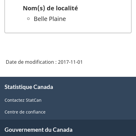
Nom(s) de localité
Belle Plaine
Date de modification :
2017-11-01
À
Statistique Canada
propos
de
Contactez StatCan
ce
site
Centre de confiance
Gouvernement du Canada