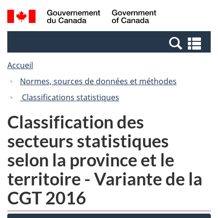
Passer
Passer
Recherche
/
au
à
et
Government
contenu
la
menus
of
Re
principal
version
Canada
et
HTML
Accueil
me
simplifiée
Normes, sources de données et méthodes
Classifications statistiques
Classification des
secteurs statistiques
selon la province et le
territoire - Variante de la
CGT 2016