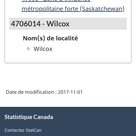
métropolitaine forte (Saskatchewan)
4706014 - Wilcox
Nom(s) de localité
Wilcox
Date de modification :
2017-11-01
À
Statistique Canada
propos
de
Contactez StatCan
ce