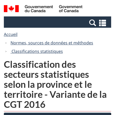
Passer
Passer
Recherche
/
au
à
et
Government
contenu
la
menus
of
Re
principal
version
Canada
et
HTML
Accueil
me
simplifiée
Normes, sources de données et méthodes
Classifications statistiques
Classification des
secteurs statistiques
selon la province et le
territoire - Variante de la
CGT 2016