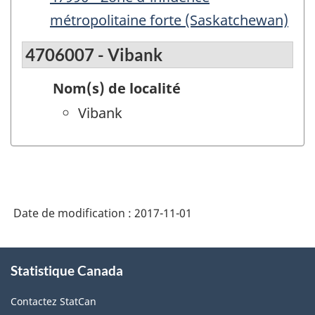
métropolitaine forte (Saskatchewan)
4706007 - Vibank
Nom(s) de localité
Vibank
Date de modification :
2017-11-01
À
Statistique Canada
propos
de
Contactez StatCan
ce