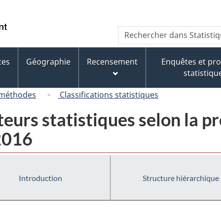
Passer
Passer
Passer
Passer
au
au
à
à
/
Recherche
Rechercher
Gestionnaire
contenu
« À
la
Government
dans
des
principal
propos
version
of
Statistique
Invitations
de
HTML
ces
Géographie
Recensement
Enquêtes et p
Canada
Canada
ce
simplifiée
statistiqu
site »
 méthodes
Classifications statistiques
eurs statistiques selon la pr
 2016
Introduction
Structure hiérarchique