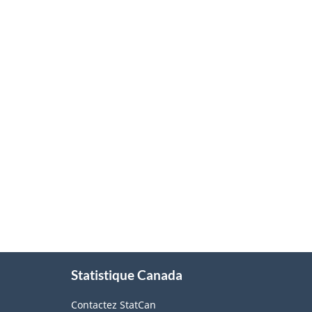
À
Statistique Canada
propos
de
Contactez StatCan
ce