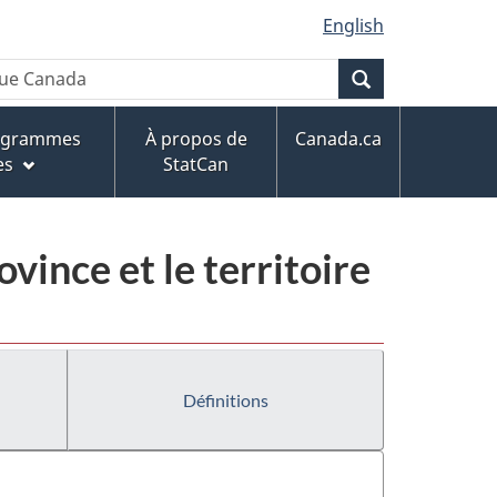
English
Recherche
rogrammes
À propos de
Canada.ca
es
StatCan
ovince et le territoire
Définitions