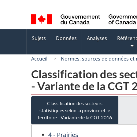
Sélection
de
la
langue
Menus
Sujets
Données
Analyses
Référen
des
sujets
Accueil
Normes, sources de données et
Classification des sect
- Variante de la CGT
Classification des secteurs
statistiques selon la province et le
territoire - Variante de la CGT 2016
4 - Prairies