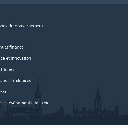
opos du gouvernement
nt et finance
nce et innovation
chtones
ans et militaires
esse
r les événements de la vie