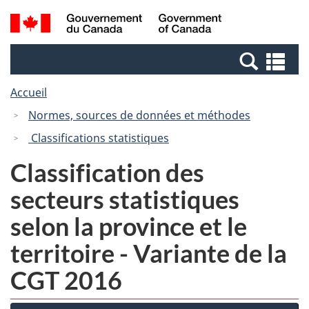
Passer
Passer
Recherche
/
au
à
et
Government
contenu
la
menus
of
Re
principal
version
Canada
et
HTML
Accueil
me
simplifiée
Normes, sources de données et méthodes
Classifications statistiques
Classification des
secteurs statistiques
selon la province et le
territoire - Variante de la
CGT 2016