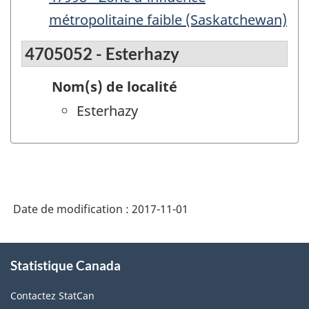
métropolitaine faible (Saskatchewan)
4705052 - Esterhazy
Nom(s) de localité
Esterhazy
Date de modification :
2017-11-01
À
Statistique Canada
propos
de
Contactez StatCan
ce