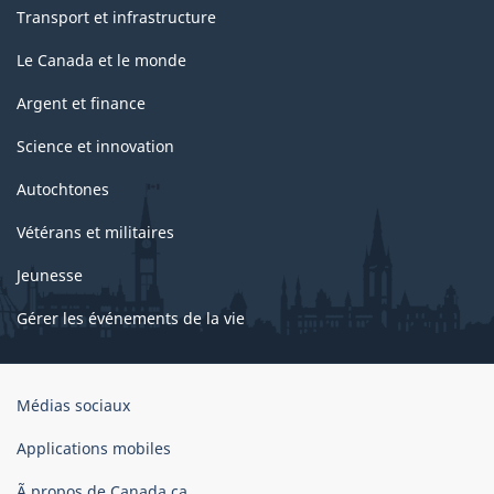
Transport et infrastructure
Le Canada et le monde
Argent et finance
Science et innovation
Autochtones
Vétérans et militaires
Jeunesse
Gérer les événements de la vie
Organisation
Médias sociaux
du
gouvernement
Applications mobiles
du
Ã propos de Canada.ca