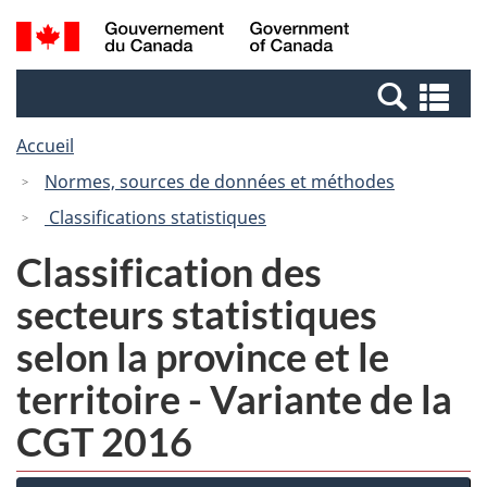
Passer
Passer
Recherche
/
au
à
et
Government
contenu
la
menus
of
Re
principal
version
Canada
et
HTML
Accueil
me
simplifiée
Normes, sources de données et méthodes
Classifications statistiques
Classification des
secteurs statistiques
selon la province et le
territoire - Variante de la
CGT 2016