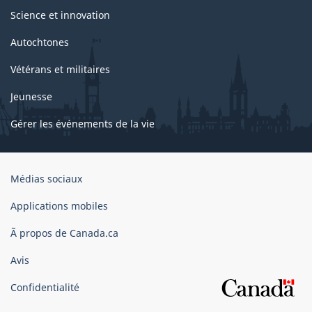
Science et innovation
Autochtones
Vétérans et militaires
Jeunesse
Gérer les événements de la vie
Organisation
Médias sociaux
du
gouvernement
Applications mobiles
du
Ã propos de Canada.ca
Canada
Avis
Confidentialité