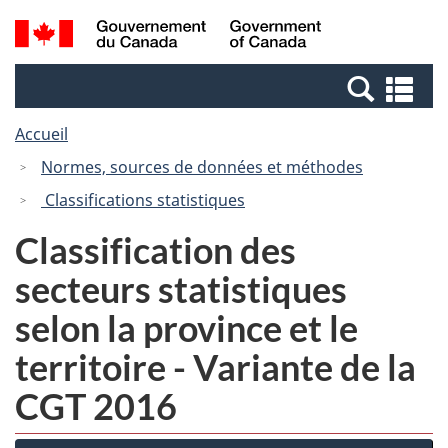
Passer
Passer
Recherche
/
au
à
et
Government
contenu
la
menus
of
Re
principal
version
Canada
et
HTML
Accueil
me
simplifiée
Normes, sources de données et méthodes
Classifications statistiques
Classification des
secteurs statistiques
selon la province et le
territoire - Variante de la
CGT 2016