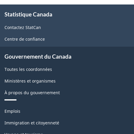
À
Statistique Canada
propos
de
Contactez StatCan
ce
site
Centre de confiance
Gouvernement du Canada
Toutes les coordonnées
Ministères et organismes
À propos du gouvernement
Thèmes
Emplois
et
sujets
Immigration et citoyenneté