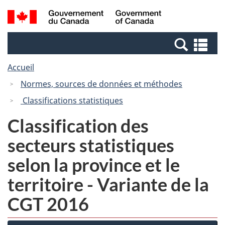
Passer
Passer
Recherche
/
au
à
et
Government
contenu
la
menus
of
Re
principal
version
Canada
et
HTML
Accueil
me
simplifiée
Normes, sources de données et méthodes
Classifications statistiques
Classification des
secteurs statistiques
selon la province et le
territoire - Variante de la
CGT 2016