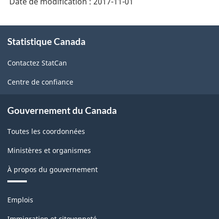
Date de modification :
2017-11-01
À
Statistique Canada
propos
de
Contactez StatCan
ce
site
Centre de confiance
Gouvernement du Canada
Toutes les coordonnées
Ministères et organismes
À propos du gouvernement
Thèmes
Emplois
et
sujets
Immigration et citoyenneté