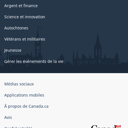
Argent et finance
Science et innovation
Autochtones
Vétérans et militaires
Jeunesse
Gérer les événements de la vie
Organisation
Médias sociaux
du
gouvernement
Applications mobiles
du
Ã propos de Canada.ca
Canada
Avis