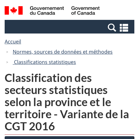
Passer
Passer
Recherche
/
au
à
et
Government
contenu
la
menus
of
Re
principal
version
Canada
et
HTML
Accueil
me
simplifiée
Normes, sources de données et méthodes
Classifications statistiques
Classification des
secteurs statistiques
selon la province et le
territoire - Variante de la
CGT 2016