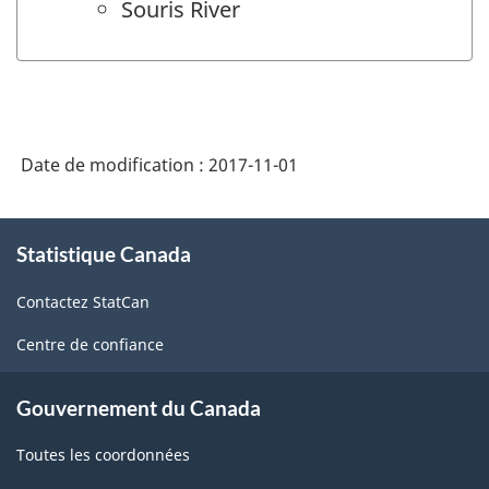
Souris River
Date de modification :
2017-11-01
À
Statistique Canada
propos
de
Contactez StatCan
ce
site
Centre de confiance
Gouvernement du Canada
Toutes les coordonnées