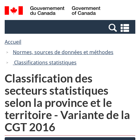
Passer
Passer
Recherche
/
au
à
et
Government
contenu
la
menus
of
Re
principal
version
Canada
et
HTML
Accueil
me
simplifiée
Normes, sources de données et méthodes
Classifications statistiques
Classification des
secteurs statistiques
selon la province et le
territoire - Variante de la
CGT 2016