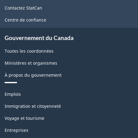
de
Contactez StatCan
ce
site
Centre de confiance
Gouvernement du Canada
Toutes les coordonnées
Ministères et organismes
À propos du gouvernement
Thèmes
Emplois
et
sujets
Immigration et citoyenneté
Voyage et tourisme
Entreprises