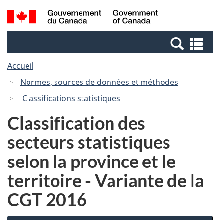
Passer
Passer
Recherche
/
au
à
et
Government
contenu
la
menus
of
Re
principal
version
Canada
et
HTML
Accueil
me
simplifiée
Normes, sources de données et méthodes
Classifications statistiques
Classification des
secteurs statistiques
selon la province et le
territoire - Variante de la
CGT 2016