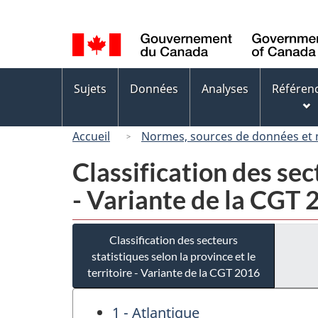
Sélection
de
la
langue
Menus
Sujets
Données
Analyses
Référen
des
sujets
Accueil
Normes, sources de données et
Classification des sect
- Variante de la CGT
Classification des secteurs
statistiques selon la province et le
territoire - Variante de la CGT 2016
1 - Atlantique