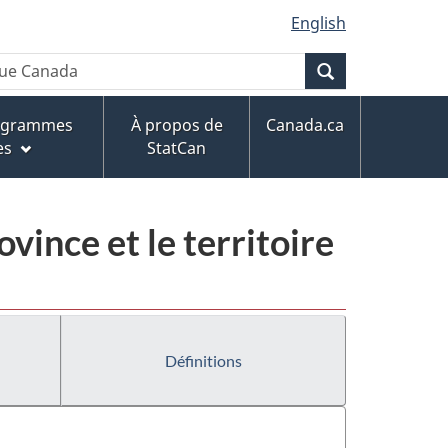
English
Recherche
rogrammes
À propos de
Canada.ca
es
StatCan
ovince et le territoire
Définitions