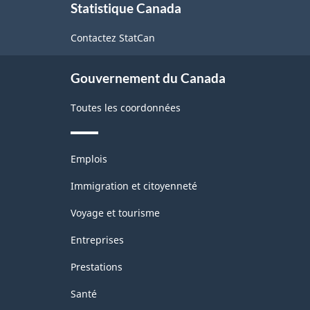
Statistique Canada
propos
de
Contactez StatCan
ce
site
Gouvernement du Canada
Toutes les coordonnées
Thèmes
Emplois
et
sujets
Immigration et citoyenneté
Voyage et tourisme
Entreprises
Prestations
Santé