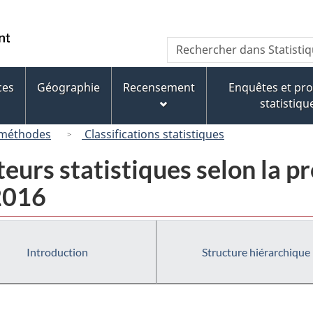
Passer
Passer
Passer
au
à
à
/
Recherche
Rechercher
contenu
« À
la
Government
dans
principal
propos
version
of
Statistique
de
HTML
ces
Géographie
Recensement
Enquêtes et p
Canada
Canada
ce
simplifiée
statistiqu
site »
 méthodes
Classifications statistiques
eurs statistiques selon la pr
 2016
Introduction
Structure hiérarchique