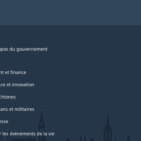
opos du gouvernement
nt et finance
nce et innovation
chtones
ans et militaires
esse
r les événements de la vie