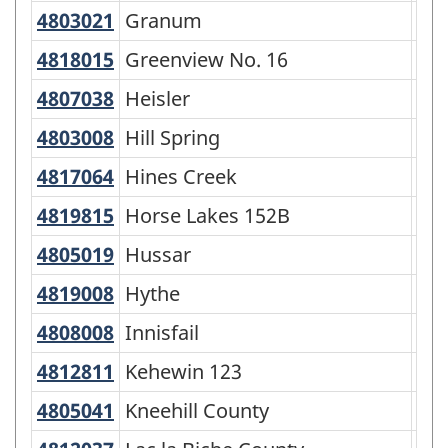
4803021
Granum
Granum
To
4818015
Greenview No. 16
Greenview No. 16
Mun
4807038
Heisler
Heisler
Vil
4803008
Hill Spring
Hill Spring
Vil
4817064
Hines Creek
Hines Creek
Vil
4819815
Horse Lakes 152B
Horse Lakes 152B
Rés
4805019
Hussar
Hussar
Vil
4819008
Hythe
Hythe
Vil
4808008
Innisfail
Innisfail
To
4812811
Kehewin 123
Kehewin 123
Rés
4805041
Kneehill County
Kneehill County
Mun