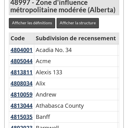
48997 - Zone d'influence
métropolitaine modérée (Alberta)
Afficher les définitions
Afficher la structure
Code
Subdivision de recensement
Ge
4804001
Acadia No. 34
Acadia No. 34
Mun
Classification
des
4805044
Acme
Acme
Vil
secteurs
4813811
Alexis 133
Alexis 133
Rés
statistiques
4808034
Alix
Alix
Vil
selon
4810059
Andrew
Andrew
Vil
la
4813044
Athabasca County
Athabasca County
Mun
province
et
4815035
Banff
Banff
To
le
4802023
Barnwell
Barnwell
Vil