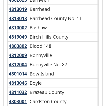
territoire
4813019
Barrhead
Barrhead
To
-
4813018
Barrhead County No. 11
Barrhead County No. 11
Mun
Variante
4810002
Bashaw
Bashaw
To
de
4819049
Birch Hills County
Birch Hills County
Mun
la
CGT
4803802
Blood 148
Blood 148
Rés
2016
4812009
Bonnyville
Bonnyville
To
-
4812004
Bonnyville No. 87
Bonnyville No. 87
Mun
Structure
4801014
Bow Island
Bow Island
To
de
4813046
Boyle
Boyle
Vil
la
classification
4811032
Brazeau County
Brazeau County
Mun
4803001
Cardston County
Cardston County
Mun