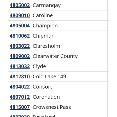
4805002
Carmangay
Carmangay
Vil
4809010
Caroline
Caroline
Vil
4805004
Champion
Champion
Vil
4810062
Chipman
Chipman
Vil
4803022
Claresholm
Claresholm
To
4809002
Clearwater County
Clearwater County
Mun
4813032
Clyde
Clyde
Vil
4812810
Cold Lake 149
Cold Lake 149
Rés
4804022
Consort
Consort
Vil
4807012
Coronation
Coronation
To
4815007
Crowsnest Pass
Crowsnest Pass
Spe