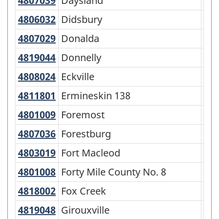
4807039
Daysland
Daysland
To
4806032
Didsbury
Didsbury
To
4807029
Donalda
Donalda
Vil
4819044
Donnelly
Donnelly
Vil
4808024
Eckville
Eckville
To
4811801
Ermineskin 138
Ermineskin 138
Rés
4801009
Foremost
Foremost
Vil
4807036
Forestburg
Forestburg
Vil
4803019
Fort Macleod
Fort Macleod
To
4801008
Forty Mile County No. 8
Forty Mile County No. 8
Mun
4818002
Fox Creek
Fox Creek
To
4819048
Girouxville
Girouxville
Vil