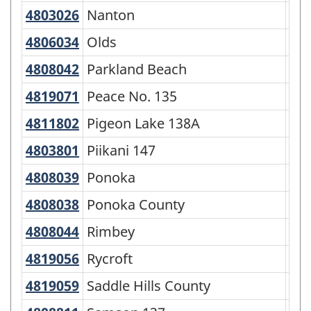
4803026
Nanton
Nanton
To
4806034
Olds
Olds
To
4808042
Parkland Beach
Parkland Beach
Sum
4819071
Peace No. 135
Peace No. 135
Mun
4811802
Pigeon Lake 138A
Pigeon Lake 138A
Rés
4803801
Piikani 147
Piikani 147
Rés
4808039
Ponoka
Ponoka
To
4808038
Ponoka County
Ponoka County
Mun
4808044
Rimbey
Rimbey
To
4819056
Rycroft
Rycroft
Vil
4819059
Saddle Hills County
Saddle Hills County
Mun