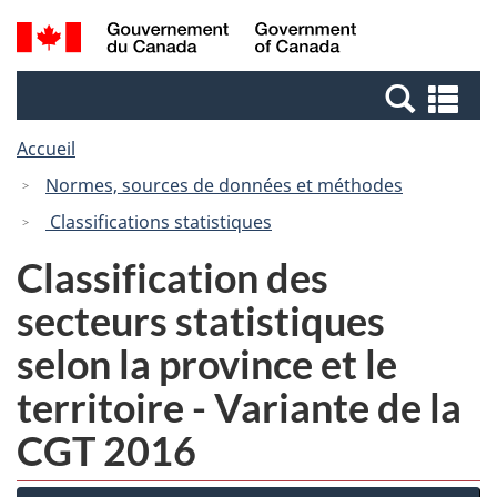
Passer
Passer
Recherche
/
au
à
et
Government
contenu
la
menus
of
Re
principal
version
Canada
et
HTML
Accueil
me
simplifiée
Normes, sources de données et méthodes
Classifications statistiques
Classification des
secteurs statistiques
selon la province et le
territoire - Variante de la
CGT 2016