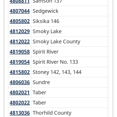
4808811
Samson 137
Samson 137
Rés
4807044
Sedgewick
Sedgewick
To
4805802
Siksika 146
Siksika 146
Rés
4812029
Smoky Lake
Smoky Lake
To
4812022
Smoky Lake County
Smoky Lake County
Mun
4819058
Spirit River
Spirit River
To
4819054
Spirit River No. 133
Spirit River No. 133
Mun
4815802
Stoney 142, 143, 144
Stoney 142, 143, 144
Rés
4806036
Sundre
Sundre
To
4802021
Taber
Taber
Mun
4802022
Taber
Taber
To
4813036
Thorhild County
Thorhild County
Mun