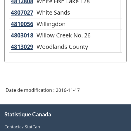
4812808
White Fish Lake 128
White Fish Lake 128
Rés
4807027
White Sands
White Sands
Sum
4810056
Willingdon
Willingdon
Vil
4803018
Willow Creek No. 26
Willow Creek No. 26
Mun
4813029
Woodlands County
Woodlands County
Mun
Date de modification :
2016-11-17
À
Statistique Canada
propos
de
Contactez StatCan
ce