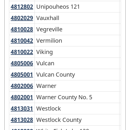
4812802
Unipouheos 121
Unipouheos 121
Rés
4802029
Vauxhall
Vauxhall
To
4810028
Vegreville
Vegreville
To
4810042
Vermilion
Vermilion
To
4810022
Viking
Viking
To
4805006
Vulcan
Vulcan
To
4805001
Vulcan County
Vulcan County
Mun
4802006
Warner
Warner
Vil
4802001
Warner County No. 5
Warner County No. 5
Mun
4813031
Westlock
Westlock
To
4813028
Westlock County
Westlock County
Mun