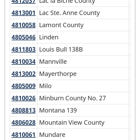
4812037
Lac la Biche County
Lac la Biche County
Mun
4813001
Lac Ste. Anne County
Lac Ste. Anne County
Mun
4810058
Lamont County
Lamont County
Mun
4805046
Linden
Linden
Vil
4811803
Louis Bull 138B
Louis Bull 138B
Rés
4810034
Mannville
Mannville
Vil
4813002
Mayerthorpe
Mayerthorpe
To
4805009
Milo
Milo
Vil
4810026
Minburn County No. 27
Minburn County No. 27
Mun
4808813
Montana 139
Montana 139
Rés
4806028
Mountain View County
Mountain View County
Mun
4810061
Mundare
Mundare
To