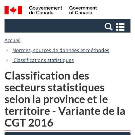
Passer
Passer
Recherche
/
au
à
et
Government
contenu
la
menus
of
Re
principal
version
Canada
et
HTML
Accueil
me
simplifiée
Normes, sources de données et méthodes
Classifications statistiques
Classification des
secteurs statistiques
selon la province et le
territoire - Variante de la
CGT 2016