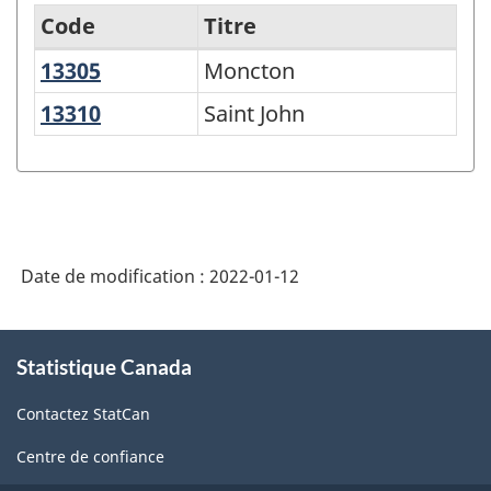
Code
Titre
13305
Moncton
Moncton
Classification
des
13310
Saint John
Saint John
secteurs
statistiques
selon
la
Date de modification :
2022-01-12
province
et
À
le
Statistique Canada
propos
de
territoire
Contactez StatCan
ce
-
site
Centre de confiance
Variante