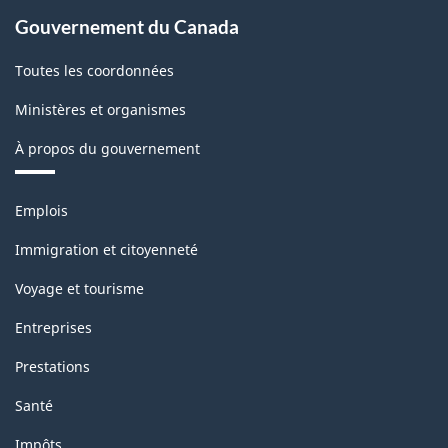
de
Gouvernement du Canada
la
Toutes les coordonnées
CGT
Ministères et organismes
2016
-
À propos du gouvernement
Structure
Thèmes
de
Emplois
et
la
sujets
Immigration et citoyenneté
classification
Voyage et tourisme
Entreprises
Prestations
Santé
Impôts