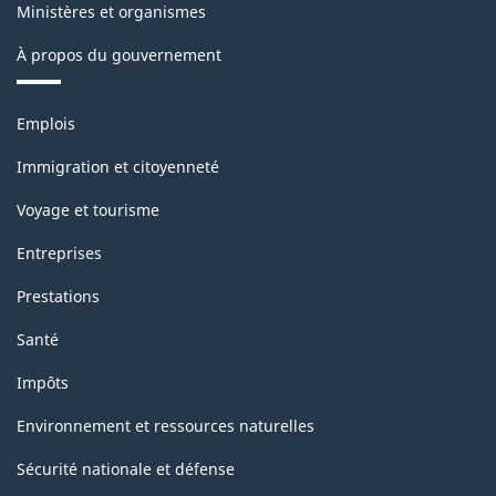
-
Ministères et organismes
Structure
À propos du gouvernement
de
la
Thèmes
Emplois
et
classification
sujets
Immigration et citoyenneté
Voyage et tourisme
Entreprises
Prestations
Santé
Impôts
Environnement et ressources naturelles
Sécurité nationale et défense