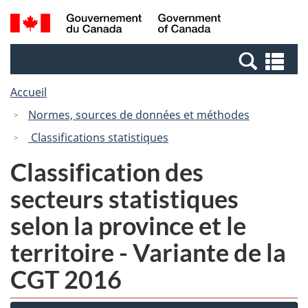
Passer
Passer
Recherche
/
au
à
et
Government
contenu
la
menus
of
Re
principal
version
Canada
et
HTML
Accueil
me
simplifiée
Normes, sources de données et méthodes
Classifications statistiques
Classification des
secteurs statistiques
selon la province et le
territoire - Variante de la
CGT 2016