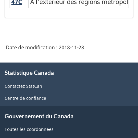
47C
À l'extérieur des régions métropoli
À l'extérieur des régions métropoli
statistiques
selon
la
province
Date de modification :
2018-11-28
et
le
À
territoire
Statistique Canada
propos
-
de
Contactez StatCan
ce
Variante
site
Centre de confiance
de
la
Gouvernement du Canada
CGT
Toutes les coordonnées
2016