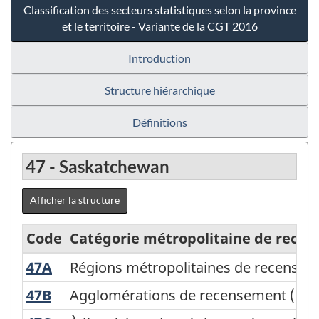
Classification des secteurs statistiques selon la province
et le territoire - Variante de la CGT 2016
Introduction
Structure hiérarchique
Définitions
47 - Saskatchewan
Afficher la structure
Code
Catégorie métropolitaine de rece
47A
Régions métropolitaines de recense
Régions métropolitaines de recense
Classification
des
47B
Agglomérations de recensement (Sa
Agglomérations de recensement (Sa
secteurs