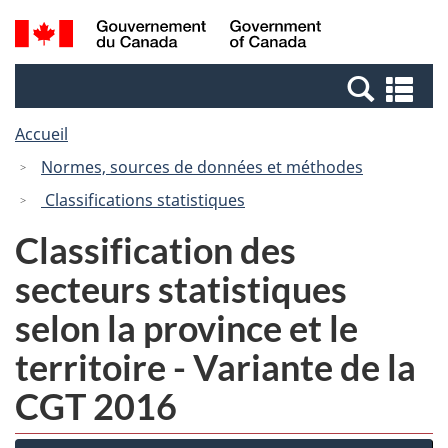
Passer
Passer
Recherche
/
au
à
et
Government
contenu
la
menus
of
Re
principal
version
Canada
et
HTML
Accueil
me
simplifiée
Normes, sources de données et méthodes
Classifications statistiques
Classification des
secteurs statistiques
selon la province et le
territoire - Variante de la
CGT 2016