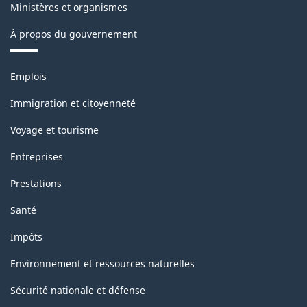
-
Ministères et organismes
Structure
À propos du gouvernement
de
la
Thèmes
Emplois
et
classification
sujets
Immigration et citoyenneté
Voyage et tourisme
Entreprises
Prestations
Santé
Impôts
Environnement et ressources naturelles
Sécurité nationale et défense