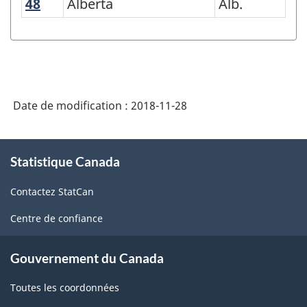
48
Alberta
Alberta
Alb.
statistiques
selon
la
province
Date de modification :
2018-11-28
et
le
À
territoire
Statistique Canada
propos
-
de
Contactez StatCan
ce
Variante
site
Centre de confiance
de
la
Gouvernement du Canada
CGT
Toutes les coordonnées
2016