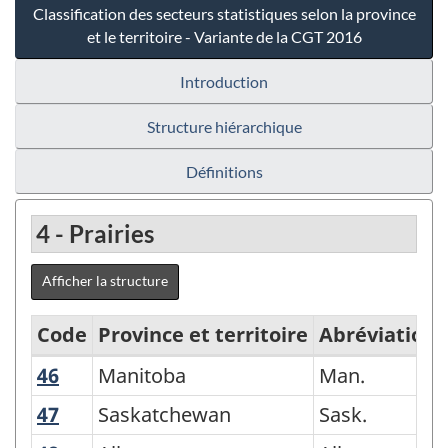
Classification des secteurs statistiques selon la province
et le territoire - Variante de la CGT 2016
Introduction
Structure hiérarchique
Définitions
4 - Prairies
Afficher la structure
Code
Province et territoire
Abréviation
46
Manitoba
Manitoba
Man.
Classification
des
47
Saskatchewan
Saskatchewan
Sask.
secteurs