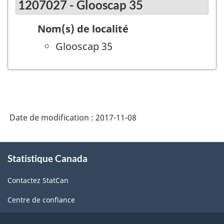
1207027 - Glooscap 35
Nom(s) de localité
Glooscap 35
Date de modification :
2017-11-08
À
Statistique Canada
propos
de
Contactez StatCan
ce
site
Centre de confiance