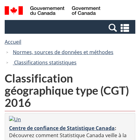
Passer
Passer
Recherche
/
au
à
et
Government
contenu
la
menus
of
Re
principal
version
Canada
et
HTML
Accueil
me
simplifiée
Normes, sources de données et méthodes
Classifications statistiques
Classification
géographique type (CGT)
2016
Centre de confiance de Statistique Canada
:
Découvrez comment Statistique Canada veille à la