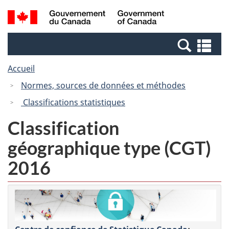
Passer
Passer
Recherche
/
au
à
et
Government
contenu
la
menus
of
Re
principal
version
Canada
et
HTML
Accueil
me
simplifiée
Normes, sources de données et méthodes
Classifications statistiques
Classification
géographique type (CGT)
2016