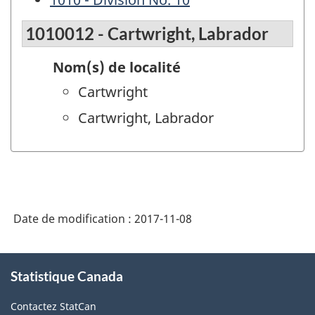
1010012 - Cartwright, Labrador
Nom(s) de localité
Cartwright
Cartwright, Labrador
Date de modification :
2017-11-08
À
Statistique Canada
propos
de
Contactez StatCan
ce