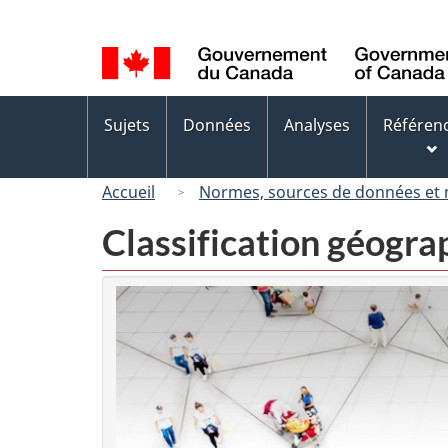
Sélection
de
la
langue
Menus
Sujets
Données
Analyses
Référen
des
sujets
Accueil
Normes, sources de données et
Classification géogr