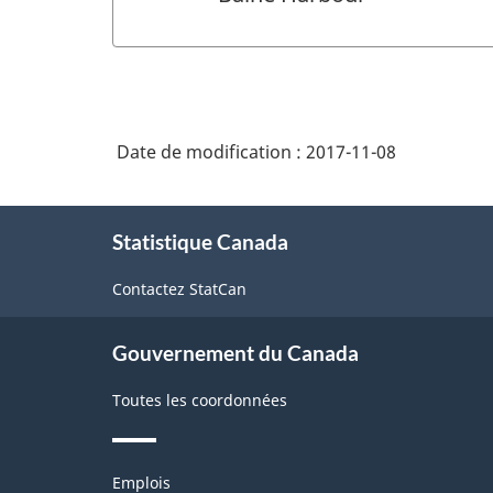
Date de modification :
2017-11-08
À
Statistique Canada
propos
de
Contactez StatCan
ce
site
Gouvernement du Canada
Toutes les coordonnées
Thèmes
Emplois