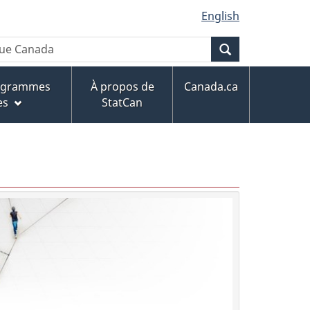
English
Recherche
rogrammes
À propos de
Canada.ca
es
StatCan