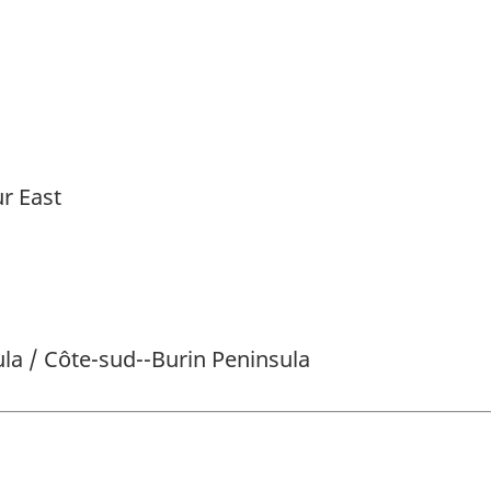
ur East
la / Côte-sud--Burin Peninsula