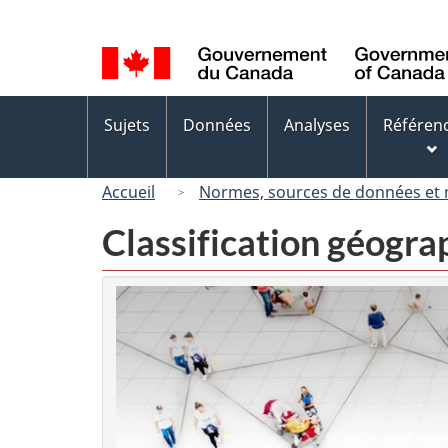
Sélection
de
la
langue
Menus
Sujets
Données
Analyses
Référen
des
sujets
Accueil
Normes, sources de données et
Classification géogr