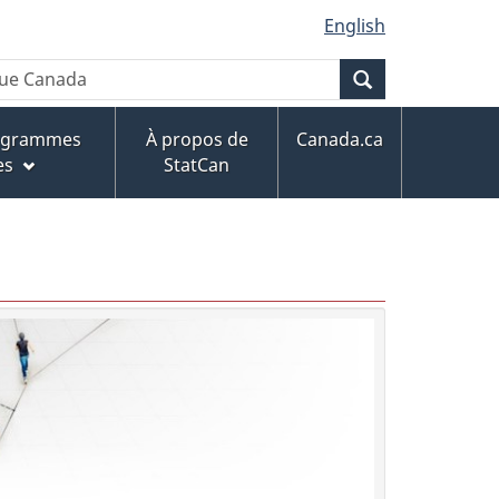
English
Recherche
rogrammes
À propos de
Canada.ca
es
StatCan