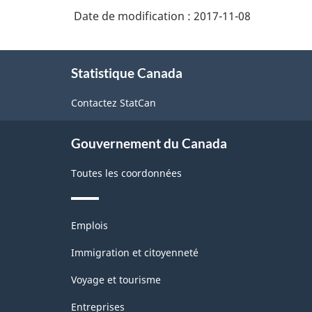
Date de modification :
2017-11-08
À
Statistique Canada
propos
de
Contactez StatCan
ce
site
Gouvernement du Canada
Toutes les coordonnées
Thèmes
Emplois
et
sujets
Immigration et citoyenneté
Voyage et tourisme
Entreprises