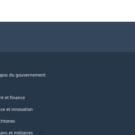
opos du gouvernement
nt et finance
nce et innovation
chtones
ans et militaires