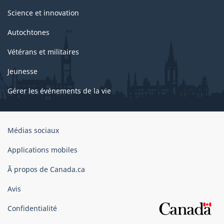
Science et innovation
Autochtones
Vétérans et militaires
Jeunesse
Gérer les événements de la vie
Organisation
Médias sociaux
du
gouvernement
Applications mobiles
du
Ã propos de Canada.ca
Canada
Avis
Confidentialité