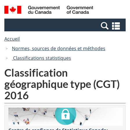
Passer
Passer
Recherche
/
au
à
et
Government
contenu
la
menus
of
Re
principal
version
Canada
et
HTML
Accueil
me
simplifiée
Normes, sources de données et méthodes
Classifications statistiques
Classification
géographique type (CGT)
2016