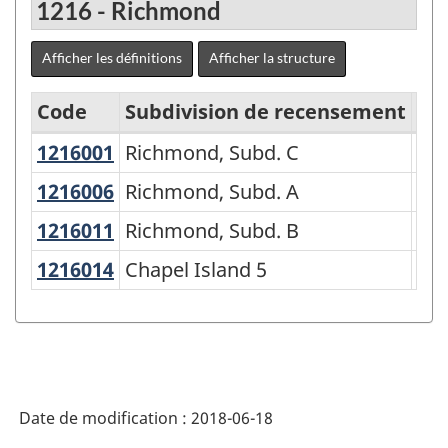
1216 - Richmond
Afficher les définitions
Afficher la structure
Code
Subdivision de recensement
Ge
1216001
Richmond, Subd. C
Richmond, Subd. C
Sub
Classification
géographique
1216006
Richmond, Subd. A
Richmond, Subd. A
Sub
type
1216011
Richmond, Subd. B
Richmond, Subd. B
Sub
(CGT)
1216014
Chapel Island 5
Chapel Island 5
Rés
2016
-
Structure
de
la
Date de modification :
2018-06-18