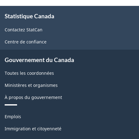
classification
À
Statistique Canada
propos
de
Contactez StatCan
ce
site
Centre de confiance
Gouvernement du Canada
Toutes les coordonnées
Ministères et organismes
À propos du gouvernement
Thèmes
Emplois
et
sujets
Immigration et citoyenneté