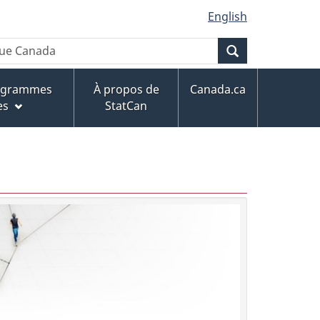
English
Recherche
rogrammes
À propos de
Canada.ca
es
StatCan