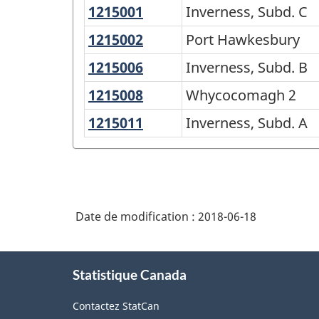
1215001
Inverness,
Inverness, Subd. C
Classification
Subd.
géographique
1215002
Port
Port Hawkesbury
C
Hawkesbury
type
1215006
Inverness,
Inverness, Subd. B
(CGT)
Subd.
1215008
Whycocomagh
Whycocomagh 2
B
2016
2
1215011
Inverness,
Inverness, Subd. A
-
Subd.
Structure
A
de
la
Date de modification :
2018-06-18
classification
À
Statistique Canada
propos
de
Contactez StatCan
ce