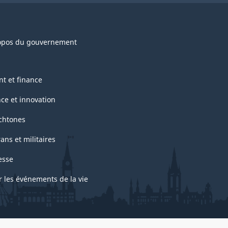
opos du gouvernement
nt et finance
nce et innovation
chtones
ans et militaires
esse
r les événements de la vie