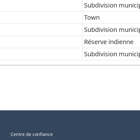
Subdivision munici
Town
Subdivision munici
Réserve indienne
Subdivision munici
Centre de confiance