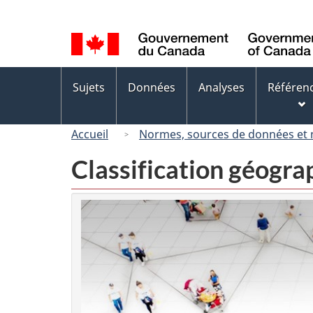
Sélection
de
la
langue
Menus
Sujets
Données
Analyses
Référen
des
sujets
Accueil
Normes, sources de données et
Classification géogr