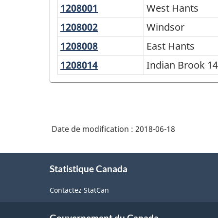
1208001
West
West Hants
Classification
Hants
géographique
1208002
Windsor
Windsor
type
1208008
East
East Hants
(CGT)
Hants
1208014
Indian
Indian Brook 14
2016
Brook
-
14
Structure
de
Date de modification :
2018-06-18
la
classification
À
Statistique Canada
propos
de
Contactez StatCan
ce
site
Gouvernement du Canada