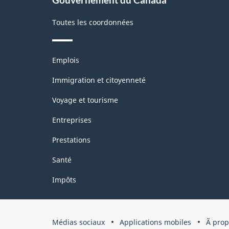
Toutes les coordonnées
Thèmes
Emplois
et
sujets
Immigration et citoyenneté
Voyage et tourisme
Entreprises
Prestations
Santé
Impôts
Organisation
Médias sociaux
Applications mobiles
Ã pro