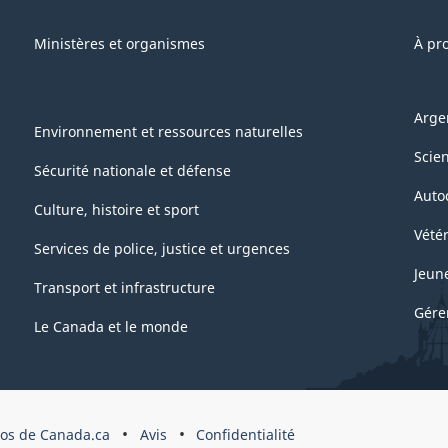
Ministères et organismes
À pr
Arge
Environnement et ressources naturelles
Scie
Sécurité nationale et défense
Auto
Culture, histoire et sport
Vétér
Services de police, justice et urgences
Jeun
Transport et infrastructure
Gére
Le Canada et le monde
pos de Canada.ca
Avis
Confidentialité