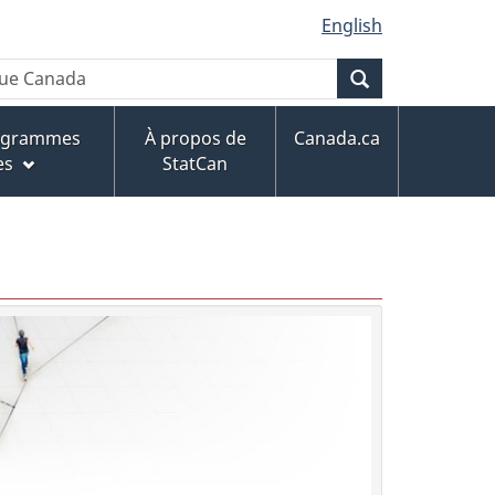
English
Recherche
rogrammes
À propos de
Canada.ca
es
StatCan