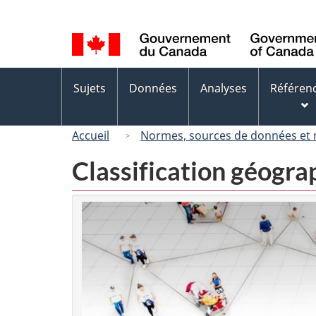
Sélection
de
la
langue
Menus
Sujets
Données
Analyses
Référen
des
sujets
Accueil
Normes, sources de données et
Classification géogr