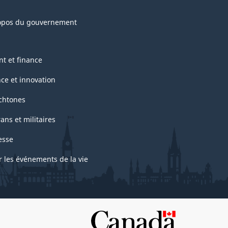
opos du gouvernement
nt et finance
nce et innovation
chtones
ans et militaires
esse
r les événements de la vie