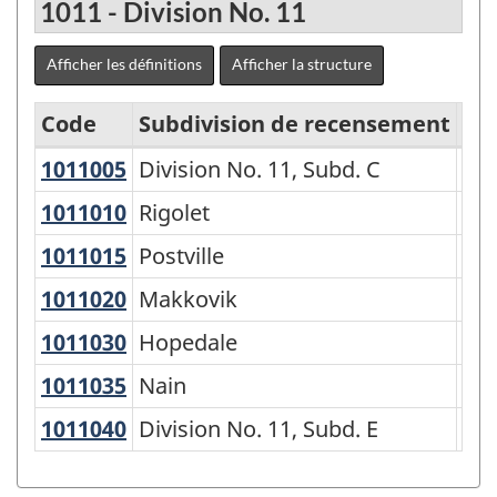
1011 - Division No. 11
Afficher les définitions
Afficher la structure
Code
Subdivision de recensement
Ge
1011005
Division No. 11, Subd. C
Division No. 11, Subd. C
Sub
Classification
géographique
1011010
Rigolet
Rigolet
To
type
1011015
Postville
Postville
To
(CGT)
1011020
Makkovik
Makkovik
To
2016
1011030
Hopedale
Hopedale
To
-
1011035
Nain
Nain
To
Structure
de
1011040
Division No. 11, Subd. E
Division No. 11, Subd. E
Sub
la