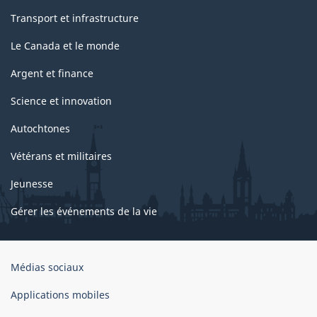
Transport et infrastructure
Le Canada et le monde
Argent et finance
Science et innovation
Autochtones
Vétérans et militaires
Jeunesse
Gérer les événements de la vie
Organisation
Médias sociaux
du
gouvernement
Applications mobiles
du