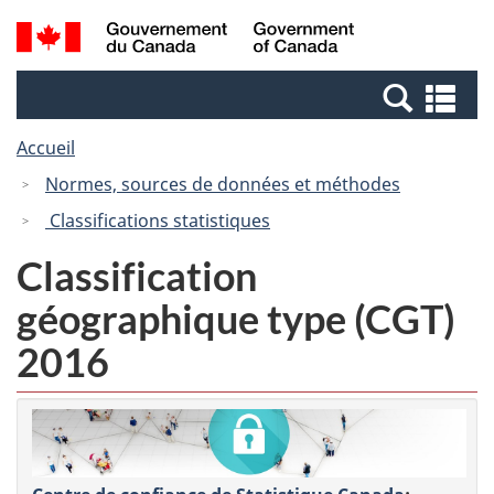
Passer
Passer
Recherche
/
au
à
et
Government
contenu
la
menus
of
Re
principal
version
Canada
et
HTML
Accueil
me
simplifiée
Normes, sources de données et méthodes
Classifications statistiques
Classification
géographique type (CGT)
2016