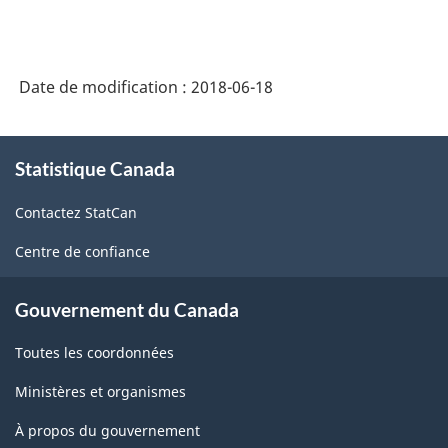
classification
Date de modification :
2018-06-18
À
Statistique Canada
propos
de
Contactez StatCan
ce
site
Centre de confiance
Gouvernement du Canada
Toutes les coordonnées
Ministères et organismes
À propos du gouvernement