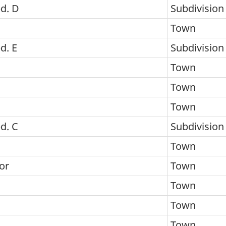
bd. D
Subdivision
Town
d. E
Subdivision
Town
Town
Town
d. C
Subdivision
Town
or
Town
Town
Town
Town