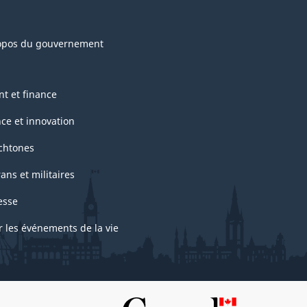
opos du gouvernement
nt et finance
nce et innovation
chtones
ans et militaires
esse
r les événements de la vie