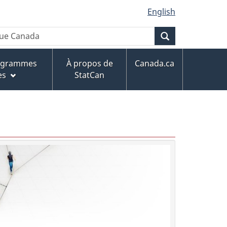
English
Recherche
rogrammes
À propos de
Canada.ca
es
StatCan