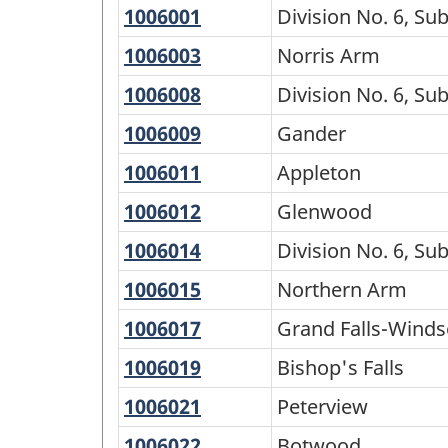
1006001
Division
Division No. 6, Su
Classification
No.
géographique
1006003
Norris
Norris Arm
6,
Arm
type
1006008
Division
Division No. 6, Sub
Subd.
(CGT)
No.
D
1006009
Gander
Gander
6,
2016
1006011
Appleton
Appleton
Subd.
-
E
1006012
Glenwood
Glenwood
Structure
de
1006014
Division
Division No. 6, Sub
No.
la
1006015
Northern
Northern Arm
6,
classification
Arm
1006017
Grand
Grand Falls-Winds
Subd.
Falls-
C
1006019
Bishop's
Bishop's Falls
Windsor
Falls
1006021
Peterview
Peterview
1006022
Botwood
Botwood