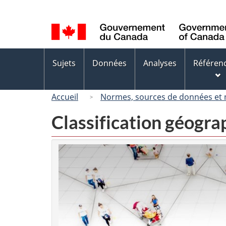
Sélection
de
la
langue
Menus
Sujets
Données
Analyses
Référen
des
sujets
Accueil
Normes, sources de données et
Classification géogr