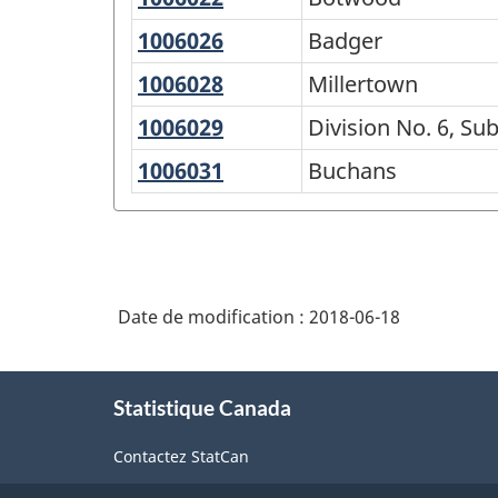
1006026
Badger
Badger
1006028
Millertown
Millertown
1006029
Division
Division No. 6, Sub
No.
1006031
Buchans
Buchans
6,
Subd.
A
Date de modification :
2018-06-18
À
Statistique Canada
propos
de
Contactez StatCan
ce
site