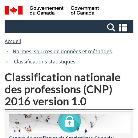
Passer
Passer
Recherche
/
au
à
et
Government
contenu
la
menus
of
Re
principal
version
Canada
et
HTML
Accueil
me
simplifiée
Normes, sources de données et méthodes
Classifications statistiques
Classification nationale
des professions (CNP)
2016 version 1.0