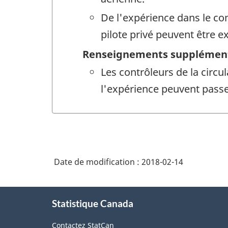
De l'expérience dans le con
pilote privé peuvent être e
Renseignements supplément
Les contrôleurs de la circ
l'expérience peuvent passer
Date de modification :
2018-02-14
À
Statistique Canada
propos
de
Contactez StatCan