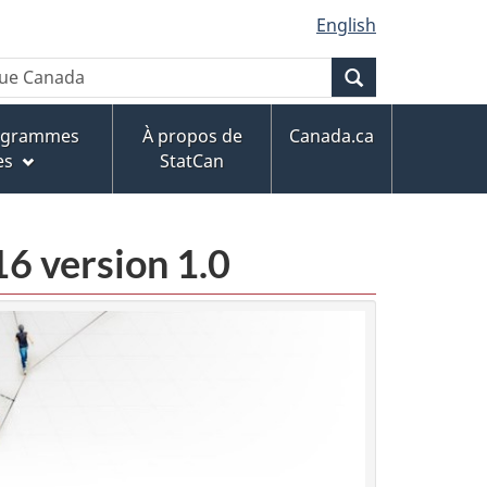
English
Recherche
rogrammes
À propos de
Canada.ca
es
StatCan
16 version 1.0