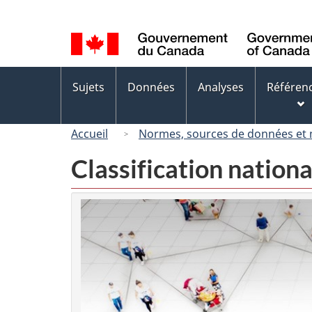
Sélection
de
la
langue
Menus
Sujets
Données
Analyses
Référen
des
sujets
Accueil
Normes, sources de données et
Classification nation