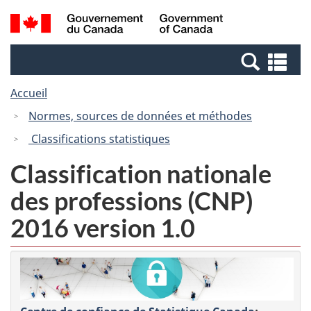
Passer
Passer
Recherche
/
au
à
et
Government
contenu
la
menus
of
Re
principal
version
Canada
et
HTML
Accueil
me
simplifiée
Normes, sources de données et méthodes
Classifications statistiques
Classification nationale
des professions (CNP)
2016 version 1.0