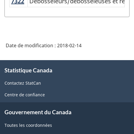
nationale
7322
Débosseleurs/débosseleuses et répar
Débosseleurs/débosseleuses et répara
des
professions
(CNP)
2016
Date de modification :
2018-02-14
version
1.0
À
-
Statistique Canada
propos
de
Structure
Contactez StatCan
ce
de
site
Centre de confiance
la
classification
Gouvernement du Canada
Toutes les coordonnées