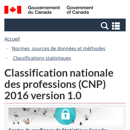
Passer
Passer
Recherche
/
au
à
et
Government
contenu
la
menus
of
Re
principal
version
Canada
et
HTML
Accueil
me
simplifiée
Normes, sources de données et méthodes
Classifications statistiques
Classification nationale
des professions (CNP)
2016 version 1.0