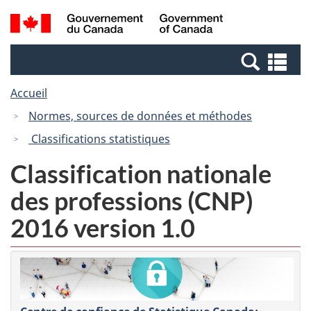
Passer
Passer
Recherche
/
au
à
et
Government
contenu
la
menus
of
Re
principal
version
Canada
et
HTML
Accueil
me
simplifiée
Normes, sources de données et méthodes
Classifications statistiques
Classification nationale
des professions (CNP)
2016 version 1.0