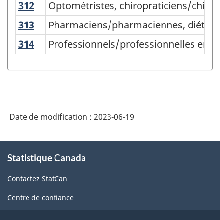
nationale
312
Optométristes, chiropraticiens/chirop
Optométristes, chiropraticiens/chirop
des
313
Pharmaciens/pharmaciennes, diététist
Pharmaciens/pharmaciennes, diététist
professions
314
Professionnels/professionnelles en th
Professionnels/professionnelles en th
(CNP)
2016
version
1.0
-
Date de modification :
2023-06-19
Structure
À
de
Statistique Canada
propos
la
de
Contactez StatCan
ce
classification
site
Centre de confiance