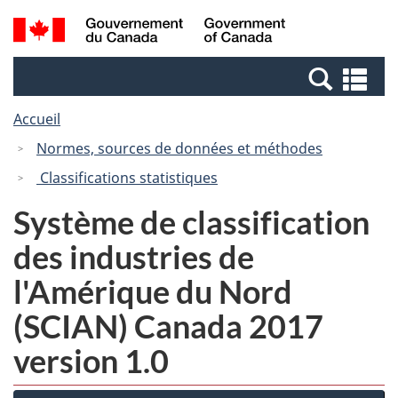
Passer
Passer
Recherche
/
au
à
et
Government
contenu
la
menus
of
Re
principal
version
Canada
et
HTML
Accueil
me
simplifiée
Normes, sources de données et méthodes
Classifications statistiques
Système de classification
des industries de
l'Amérique du Nord
(SCIAN) Canada 2017
version 1.0