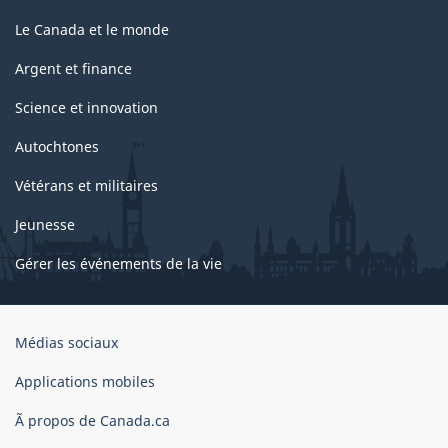
Le Canada et le monde
Argent et finance
Science et innovation
Autochtones
Vétérans et militaires
Jeunesse
Gérer les événements de la vie
Organisation
Médias sociaux
du
gouvernement
Applications mobiles
du
Ã propos de Canada.ca
Canada