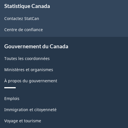
Statistique Canada
propos
de
Contactez StatCan
ce
site
Centre de confiance
Gouvernement du Canada
Toutes les coordonnées
Ministères et organismes
À propos du gouvernement
Thèmes
Emplois
et
sujets
Immigration et citoyenneté
Voyage et tourisme