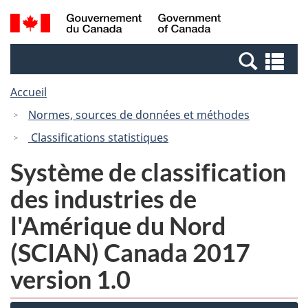
Passer
Passer
Recherche
/
au
à
et
Government
contenu
la
menus
of
Re
principal
version
Canada
et
HTML
Accueil
me
simplifiée
Normes, sources de données et méthodes
Classifications statistiques
Système de classification
des industries de
l'Amérique du Nord
(SCIAN) Canada 2017
version 1.0