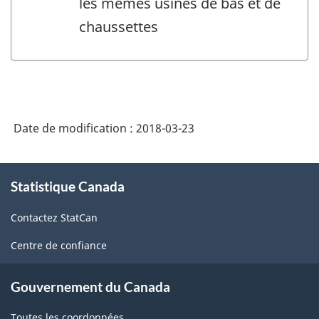
les mêmes usines de bas et de
chaussettes
Date de modification :
2018-03-23
À
Statistique Canada
propos
de
Contactez StatCan
ce
site
Centre de confiance
Gouvernement du Canada
Toutes les coordonnées