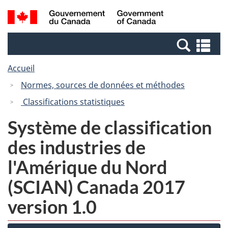
Passer
Passer
Recherche
/
au
à
et
Government
contenu
la
menus
of
Re
principal
version
Canada
et
HTML
Accueil
me
simplifiée
Normes, sources de données et méthodes
Classifications statistiques
Système de classification
des industries de
l'Amérique du Nord
(SCIAN) Canada 2017
version 1.0