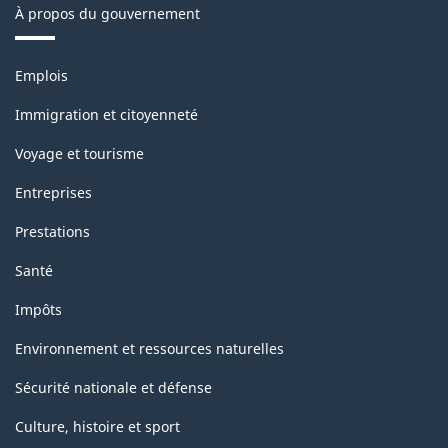
À propos du gouvernement
Structure
de
Thèmes
Emplois
la
et
sujets
classification
Immigration et citoyenneté
Voyage et tourisme
Entreprises
Prestations
Santé
Impôts
Environnement et ressources naturelles
Sécurité nationale et défense
Culture, histoire et sport