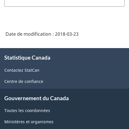
de
classification
des
industries
Date de modification :
2018-03-23
de
l'Amérique
À
Statistique Canada
propos
du
de
Nord
Contactez StatCan
ce
(SCIAN)
site
Centre de confiance
Canada
2017
Gouvernement du Canada
version
Toutes les coordonnées
1.0
Ministères et organismes
-