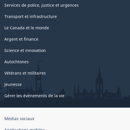
Services de police, justice et urgences
Transport et infrastructure
Le Canada et le monde
Argent et finance
Science et innovation
Autochtones
Vétérans et militaires
Jeunesse
Gérer les événements de la vie
Organisation
Médias sociaux
du
gouvernement
Applications mobiles