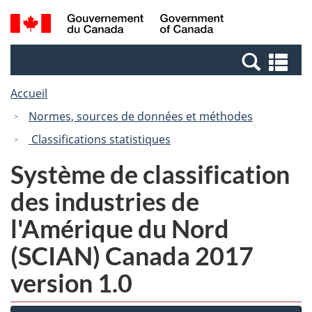
Passer
Passer
Recherche
/
au
à
et
Government
contenu
la
menus
of
Re
principal
version
Canada
et
HTML
Accueil
me
simplifiée
Normes, sources de données et méthodes
Classifications statistiques
Système de classification
des industries de
l'Amérique du Nord
(SCIAN) Canada 2017
version 1.0