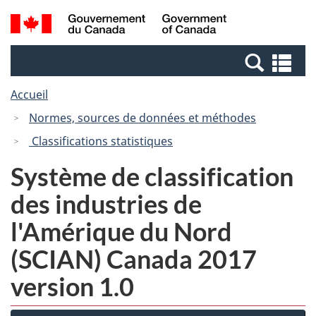
Passer
Passer
Recherche
/
au
à
et
Government
contenu
la
menus
of
Re
principal
version
Canada
et
HTML
Accueil
me
simplifiée
Normes, sources de données et méthodes
Classifications statistiques
Système de classification
des industries de
l'Amérique du Nord
(SCIAN) Canada 2017
version 1.0