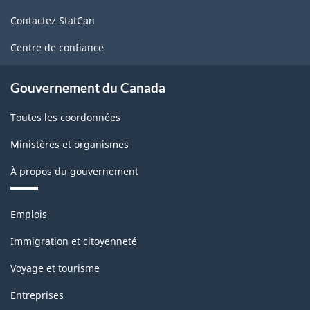
de
Contactez StatCan
ce
site
Centre de confiance
Gouvernement du Canada
Toutes les coordonnées
Ministères et organismes
À propos du gouvernement
Thèmes
Emplois
et
sujets
Immigration et citoyenneté
Voyage et tourisme
Entreprises