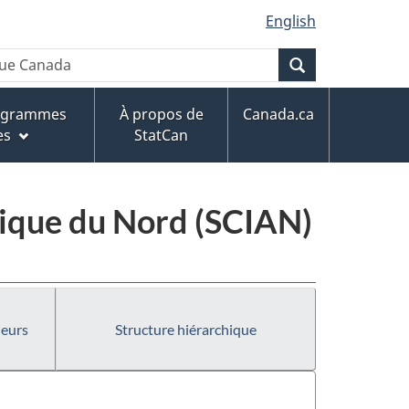
English
Recherche
rogrammes
À propos de
Canada.ca
es
StatCan
érique du Nord (SCIAN)
ieurs
Structure hiérarchique