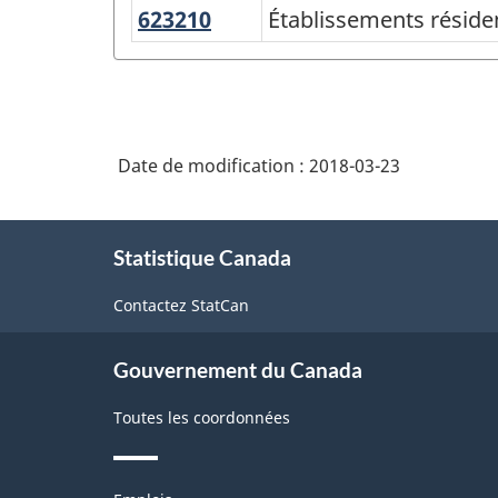
623210
Établissements
Établissements réside
Système
résidentiels
de
pour
classification
handicaps
des
liés
Date de modification :
2018-03-23
industries
au
de
développement
À
l'Amérique
Statistique Canada
propos
du
de
Contactez StatCan
ce
Nord
site
(SCIAN)
Gouvernement du Canada
Canada
Toutes les coordonnées
2017
version
Thèmes