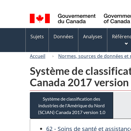
Sélection
de
la
langue
Menus
Sujets
Données
Analyses
Référen
des
sujets
Accueil
Normes, sources de données et
Système de classifica
Canada 2017 version 
Système de classification des
industries de l'Amérique du Nord
(SCIAN) Canada 2017 version 1.0
62 - Soins de santé et assistanc