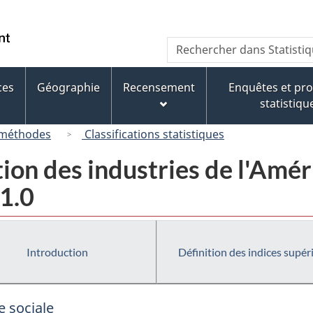
Passer
Passer
Passer
au
à
à
/
Recherche
Rechercher
contenu
« À
la
Government
dans
principal
propos
version
of
Statistique
de
HTML
ces
Géographie
Recensement
Enquêtes et p
Canada
Canada
ce
simplifiée
statistiqu
site »
 méthodes
Classifications statistiques
tion des industries de l'Am
1.0
Introduction
Définition des indices supér
e sociale