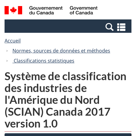
Passer
Passer
Recherche
/
au
à
et
Government
contenu
la
menus
of
Re
principal
version
Canada
et
HTML
Accueil
me
simplifiée
Normes, sources de données et méthodes
Classifications statistiques
Système de classification
des industries de
l'Amérique du Nord
(SCIAN) Canada 2017
version 1.0