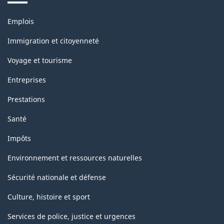
de
Thèmes
Emplois
la
et
sujets
classification
Immigration et citoyenneté
Voyage et tourisme
Entreprises
Prestations
Santé
Impôts
Environnement et ressources naturelles
Sécurité nationale et défense
Culture, histoire et sport
Services de police, justice et urgences