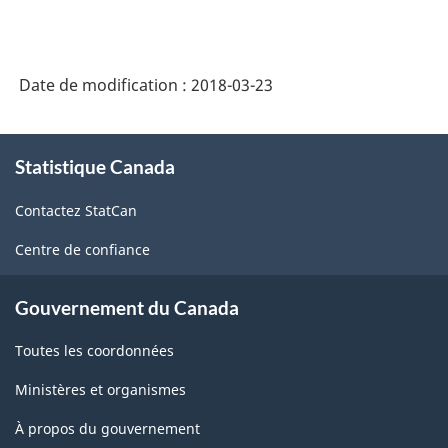
classification
des
industries
Date de modification :
2018-03-23
de
l'Amérique
À
Statistique Canada
propos
du
de
Nord
Contactez StatCan
ce
(SCIAN)
site
Centre de confiance
Canada
2017
Gouvernement du Canada
version
Toutes les coordonnées
1.0
Ministères et organismes
-
À propos du gouvernement
Structure