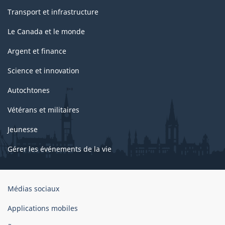
Transport et infrastructure
Le Canada et le monde
Argent et finance
Science et innovation
Autochtones
Vétérans et militaires
Jeunesse
Gérer les événements de la vie
Organisation
Médias sociaux
du
gouvernement
Applications mobiles
du