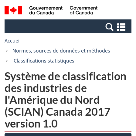
Passer
Passer
Recherche
/
au
à
et
Government
contenu
la
menus
of
Re
principal
version
Canada
et
HTML
Accueil
me
simplifiée
Normes, sources de données et méthodes
Classifications statistiques
Système de classification
des industries de
l'Amérique du Nord
(SCIAN) Canada 2017
version 1.0