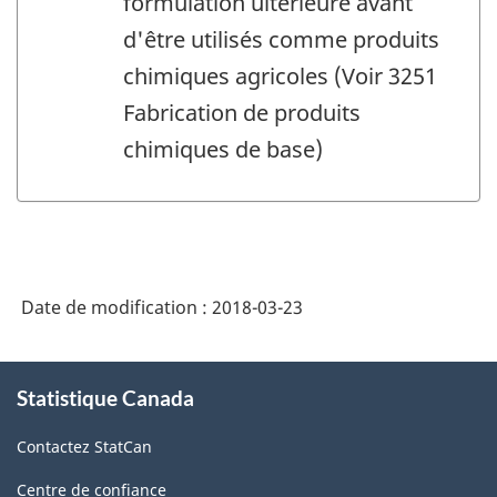
formulation ultérieure avant
d'être utilisés comme produits
chimiques agricoles (Voir 3251
Fabrication de produits
chimiques de base)
Date de modification :
2018-03-23
À
Statistique Canada
propos
de
Contactez StatCan
ce
site
Centre de confiance