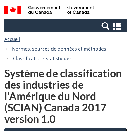
Passer
Passer
Recherche
/
au
à
et
Government
contenu
la
menus
of
Re
principal
version
Canada
et
HTML
Accueil
me
simplifiée
Normes, sources de données et méthodes
Classifications statistiques
Système de classification
des industries de
l'Amérique du Nord
(SCIAN) Canada 2017
version 1.0