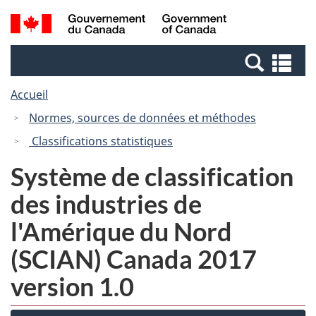
Passer
Passer
Recherche
/
au
à
et
Government
contenu
la
menus
of
Re
principal
version
Canada
et
HTML
Accueil
me
simplifiée
Normes, sources de données et méthodes
Classifications statistiques
Système de classification
des industries de
l'Amérique du Nord
(SCIAN) Canada 2017
version 1.0