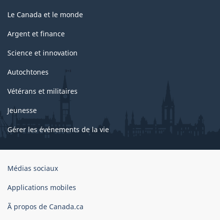
Le Canada et le monde
Argent et finance
Science et innovation
Autochtones
Vétérans et militaires
Jeunesse
Gérer les événements de la vie
Organisation
Médias sociaux
du
gouvernement
Applications mobiles
du
Ã propos de Canada.ca
Canada