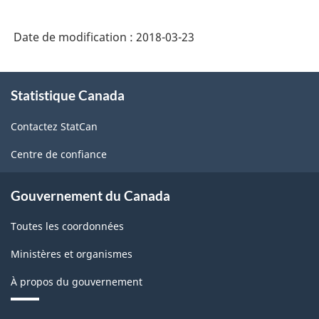
des
industries
Date de modification :
2018-03-23
de
l'Amérique
À
Statistique Canada
propos
du
de
Nord
Contactez StatCan
ce
(SCIAN)
site
Centre de confiance
Canada
2017
Gouvernement du Canada
version
Toutes les coordonnées
1.0
Ministères et organismes
-
À propos du gouvernement
Structure
de