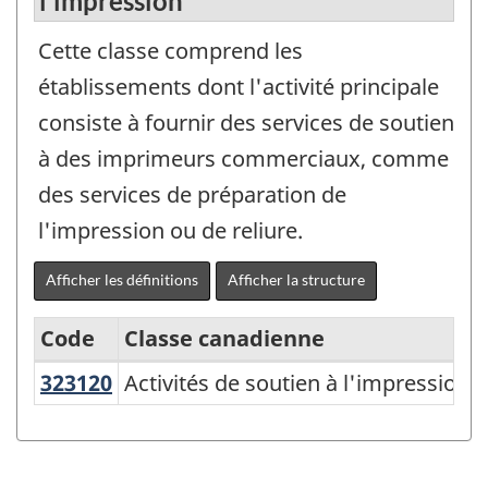
l'impression
Cette classe comprend les
établissements dont l'activité principale
consiste à fournir des services de soutien
à des imprimeurs commerciaux, comme
des services de préparation de
l'impression ou de reliure.
Afficher les définitions
Afficher la structure
Code
Classe canadienne
323120
Activités de soutien à l'impression
Activités de soutien à l'impression
Système
de
classification