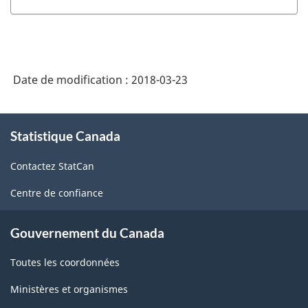
l'Amérique
du
Nord
(SCIAN)
Date de modification :
2018-03-23
Canada
À
2017
Statistique Canada
propos
version
de
1.0
Contactez StatCan
ce
site
-
Centre de confiance
Structure
Gouvernement du Canada
de
la
Toutes les coordonnées
classification
Ministères et organismes