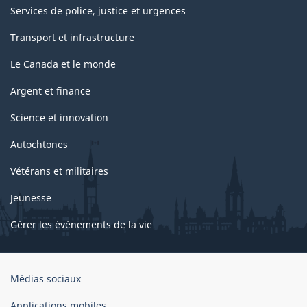
Services de police, justice et urgences
Transport et infrastructure
Le Canada et le monde
Argent et finance
Science et innovation
Autochtones
Vétérans et militaires
Jeunesse
Gérer les événements de la vie
Organisation
Médias sociaux
du
gouvernement
Applications mobiles