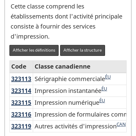
Cette classe comprend les
établissements dont l'activité principale
consiste à fournir des services
d'impression.
Afficher les définitions
Afficher la structure
Code
Classe canadienne
ÉU
323113
Sérigraphie commerciale
Sérigraphie commerciale
Système
de
ÉU
323114
Impression instantanée
Impression instantanée
classification
ÉU
323115
Impression numérique
Impression numérique
des
323116
Impression de formulaires commer
Impression de formulaires commerc
industries
CAN
323119
Autres activités d'impression
Autres activités d'impression
de