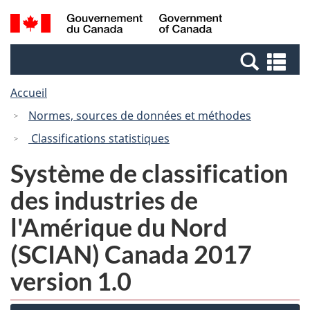
Passer
Passer
Recherche
/
au
à
et
Government
contenu
la
menus
of
Re
principal
version
Canada
et
HTML
Accueil
me
simplifiée
Normes, sources de données et méthodes
Classifications statistiques
Système de classification
des industries de
l'Amérique du Nord
(SCIAN) Canada 2017
version 1.0