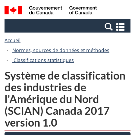
Passer
Passer
Recherche
/
au
à
et
Government
contenu
la
menus
of
Re
principal
version
Canada
et
HTML
Accueil
me
simplifiée
Normes, sources de données et méthodes
Classifications statistiques
Système de classification
des industries de
l'Amérique du Nord
(SCIAN) Canada 2017
version 1.0