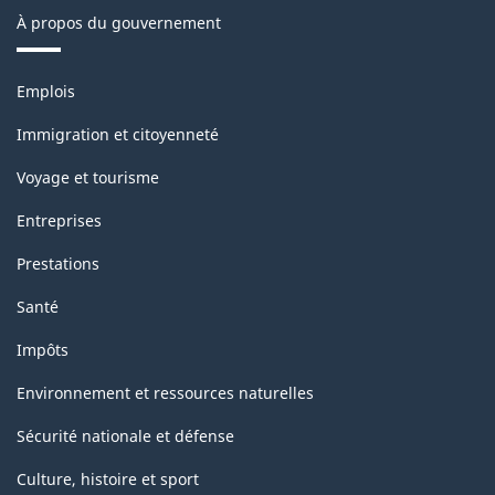
À propos du gouvernement
Structure
de
Thèmes
Emplois
la
et
sujets
classification
Immigration et citoyenneté
Voyage et tourisme
Entreprises
Prestations
Santé
Impôts
Environnement et ressources naturelles
Sécurité nationale et défense
Culture, histoire et sport