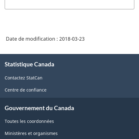
de
classification
des
industries
Date de modification :
2018-03-23
de
l'Amérique
À
Statistique Canada
propos
du
de
Nord
Contactez StatCan
ce
(SCIAN)
site
Centre de confiance
Canada
2017
Gouvernement du Canada
version
Toutes les coordonnées
1.0
Ministères et organismes
-